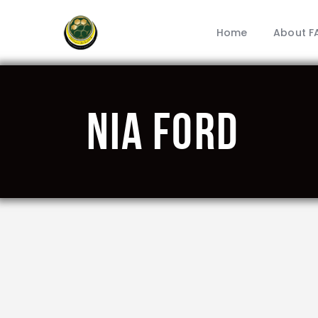
Home
About F
Nia Ford