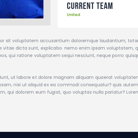
Current Team
United
error sit voluptatem accusantium doloremque laudantium, tot
ae vitae dicta sunt, explicabo. nemo enim ipsam voluptatem, qu
os, qui ratione voluptatem sequi nesciunt, neque porro quisqu
nt, ut labore et dolore magnam aliquam quaerat voluptate
iosam, nisi ut aliquid ex ea commodi consequatur? quis autem 
illum, qui dolorem eum fugiat, quo voluptas nulla pariatur? Lo